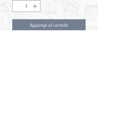
Aggiungi al carrello
Abito floreale in cotone .Produzione
italiana
CHI SIAMO
CONTATTI
TERMINI e CONDIZIONI
© 2026 Bambini Genova
(S.A.I.G. S.R.L)
Salita Santa Caterina 39r,
16123 Genova