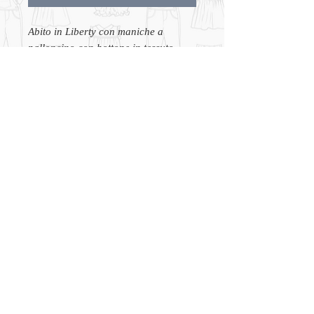
Abito in Liberty con maniche a
palloncino con bottone in tessuto
Liberty Madelines Posy. Produzione
italiana
CHI SIAMO
CONTATTI
TERMINI e CONDIZIONI
© 2026 Bambini Genova
(S.A.I.G. S.R.L)
Salita Santa Caterina 39r,
16123 Genova