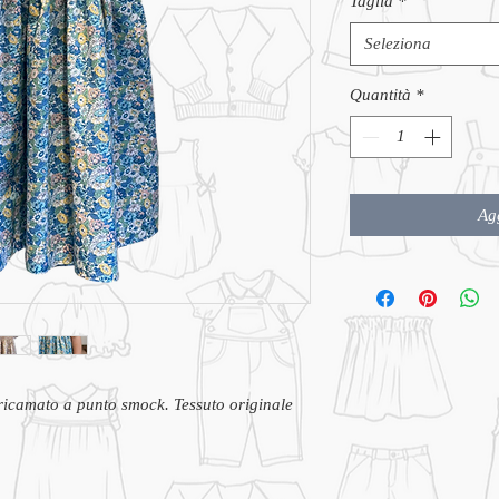
Taglia
*
Seleziona
Quantità
*
Agg
ricamato a punto smock. Tessuto originale