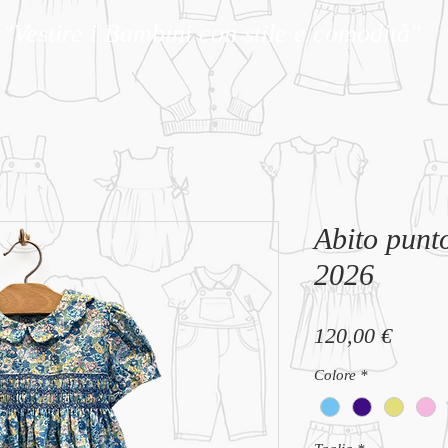
"Vestire i Bambini con stile e comodità"
Abito punt
2026
Prezz
120,00 €
Colore
*