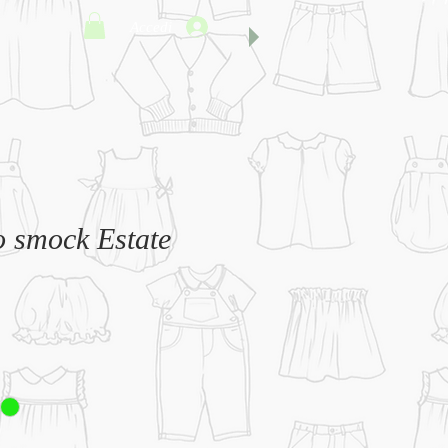
Accedi
o smock Estate
o