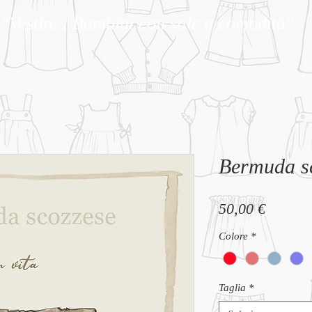
"Vestire i Bambini con stile e comodità"
Bermuda s
Prezzo
50,00 €
Colore
*
Taglia
*