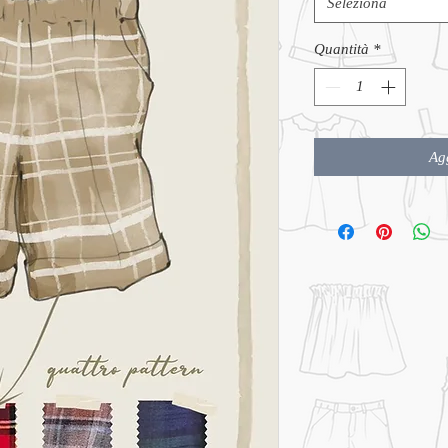
Seleziona
Quantità
*
Agg