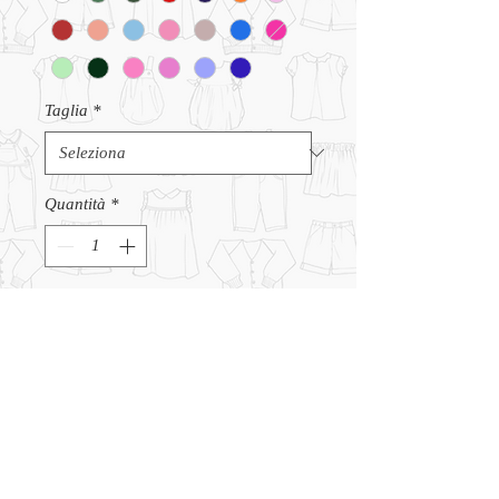
Taglia
*
Quantità
*
Aggiungi al carrello
Body manica lunga con colletto
ricamato. Produzione italiana