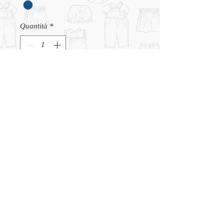
Quantità
*
Aggiungi al carrello
CHI SIAMO
CONTATTI
TERMINI e CONDIZIONI
© 2026 Bambini Genova
(S.A.I.G. S.R.L)
Salita Santa Caterina 39r,
16123 Genova