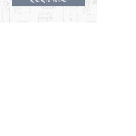
Aggiungi al carrello
Camicia senza collo con manica e
chiusa dietro con fiocchetto.
Produzione italiana
CHI SIAMO
CONTATTI
TERMINI e CONDIZIONI
© 2026 Bambini Genova
(S.A.I.G. S.R.L)
Salita Santa Caterina 39r,
16123 Genova