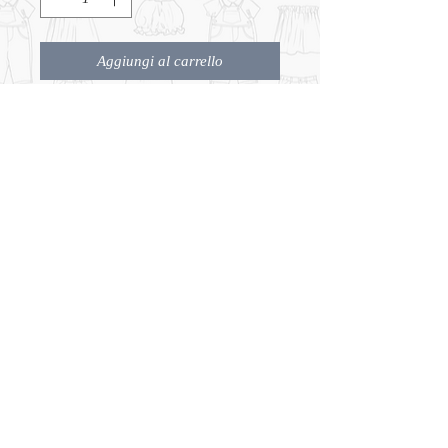
Aggiungi al carrello
Cardigan in cotone. Produzione
italiana
CHI SIAMO
CONTATTI
TERMINI e CONDIZIONI
© 2026 Bambini Genova
(S.A.I.G. S.R.L)
Salita Santa Caterina 39r,
16123 Genova