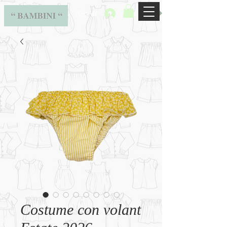
BAMBINI
Accedi
Costume con volant