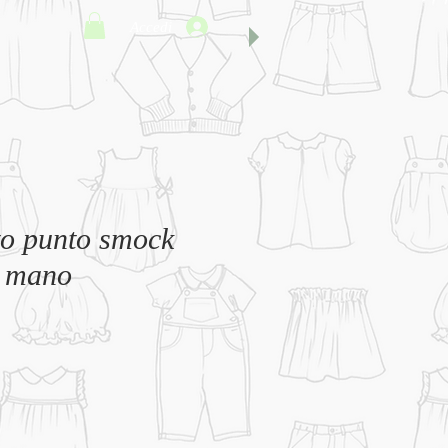
Accedi
to punto smock
a mano
o