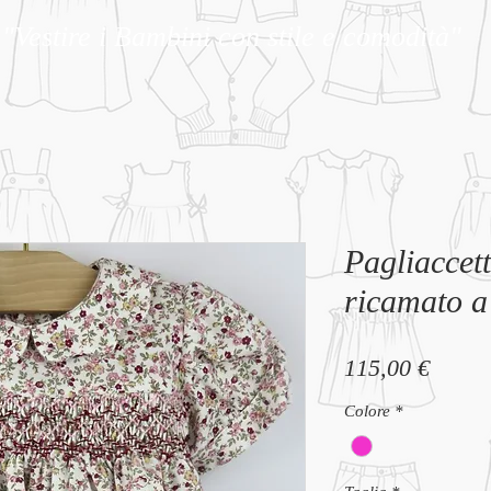
"Vestire i Bambini con stile e comodità"
Pagliaccet
ricamato 
Prezz
115,00 €
Colore
*