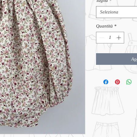
Taglia
*
Seleziona
Quantità
*
Agg