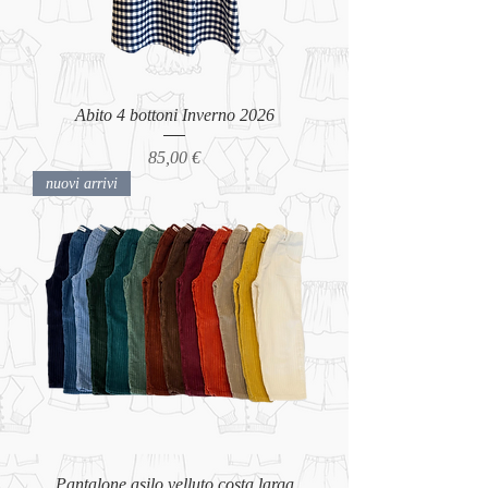
Abito 4 bottoni Inverno 2026
Prezzo
85,00 €
nuovi arrivi
Pantalone asilo velluto costa larga