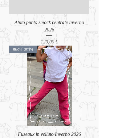
Abito punto smock centrale Inverno
2026
Prezzo
120,00 €
nuovi arrivi
Fuseaux in velluto Inverno 2026