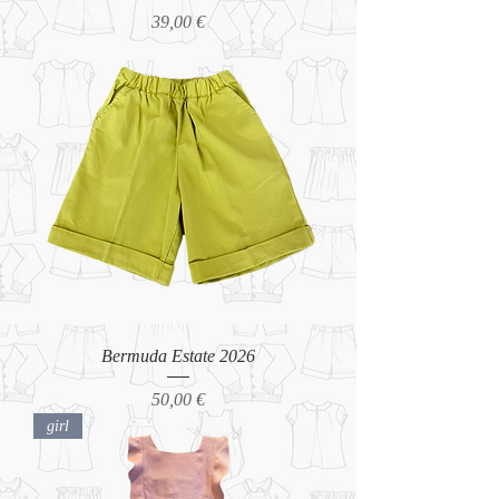
Prezzo
39,00 €
Bermuda Estate 2026
Prezzo
50,00 €
girl