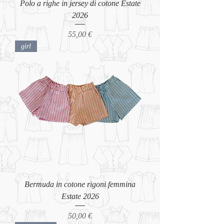
Polo a righe in jersey di cotone Estate
2026
Prezzo
55,00 €
girl
Bermuda in cotone rigoni femmina
Estate 2026
Prezzo
50,00 €