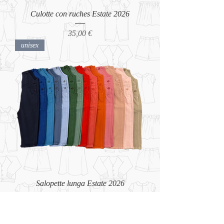
Culotte con ruches Estate 2026
Prezzo
35,00 €
unisex
Salopette lunga Estate 2026
Prezzo
79,00 €